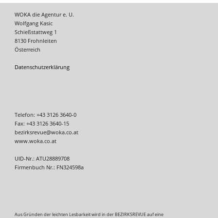
WOKA die Agentur e. U.
Wolfgang Kasic
Schießstattweg 1
8130 Frohnleiten
Österreich
Datenschutzerklärung
Telefon: +43 3126 3640-0
Fax: +43 3126 3640-15
bezirksrevue@woka.co.at
www.woka.co.at
UID-Nr.: ATU28889708
Firmenbuch Nr.: FN324598a
Aus Gründen der leichten Lesbarkeit wird in der BEZIRKSREVUE auf eine