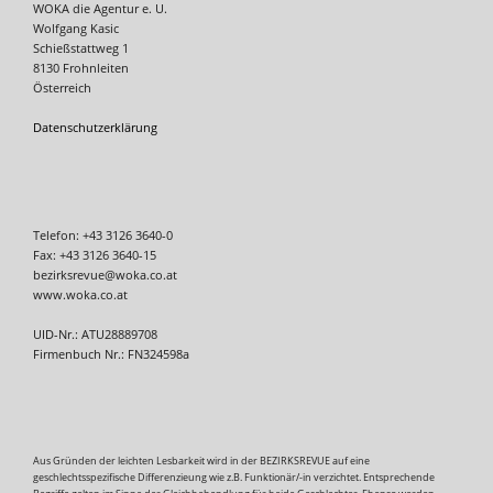
WOKA die Agentur e. U.
Wolfgang Kasic
Schießstattweg 1
8130 Frohnleiten
Österreich
Datenschutzerklärung
Telefon: +43 3126 3640-0
Fax: +43 3126 3640-15
bezirksrevue@woka.co.at
www.woka.co.at
UID-Nr.: ATU28889708
Firmenbuch Nr.: FN324598a
Aus Gründen der leichten Lesbarkeit wird in der BEZIRKSREVUE auf eine
geschlechtsspezifische Differenzieung wie z.B. Funktionär/-in verzichtet. Entsprechende